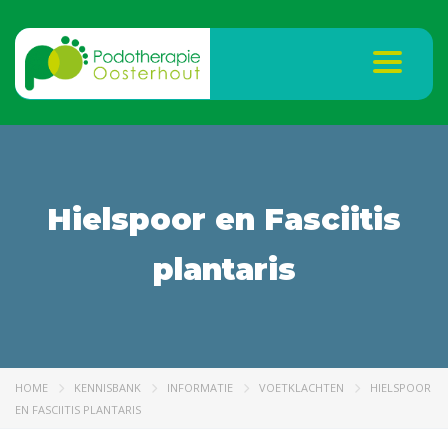
Toggle na
Hielspoor en Fasciitis
plantaris
HOME
KENNISBANK
INFORMATIE
VOETKLACHTEN
HIELSPOOR
EN FASCIITIS PLANTARIS